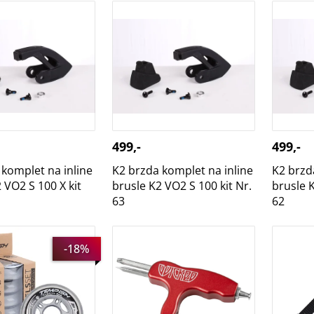
 komplet na inline
K2 brzda komplet na inline
K2 brzd
 VO2 S 100 X kit
brusle K2 VO2 S 100 kit Nr.
brusle K
63
62
499,-
499,-
 komplet na inline
K2 brzda komplet na inline
K2 brzd
 VO2 S 100 X kit
brusle K2 VO2 S 100 kit Nr.
brusle K
63
62
kolečka Catch
POWERSLIDE multifunkční
TEMPISH
A 4ks
klíč Wicked Hardcore Tool
kolečko
-18%
páskem 