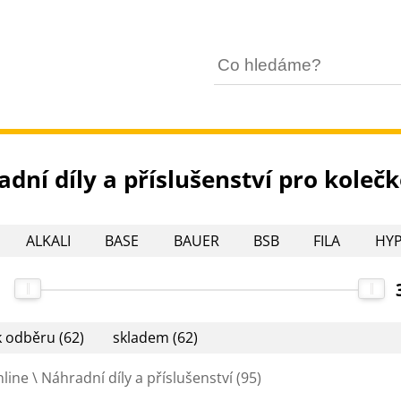
dní díly a příslušenství pro koleč
ALKALI
BASE
BAUER
BSB
FILA
HY
BLADE
POWERSLIDE
RAPTOR X
ROLLERBLADE
 CARTEL
k odběru
(62)
skladem
(62)
nline
\ Náhradní díly a příslušenství
(95)