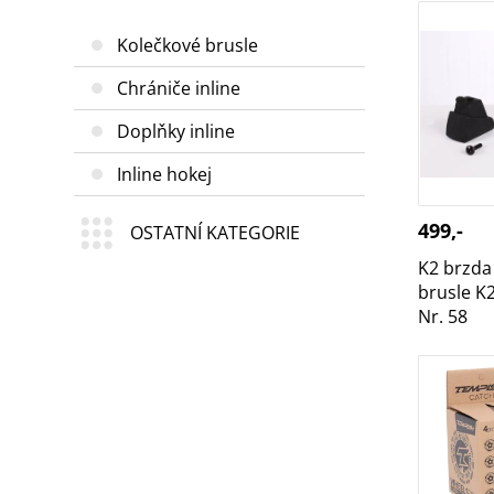
K2 brzda
brusle K2
Kolečkové brusle
Nr. 58
Chrániče inline
Doplňky inline
Inline hokej
499,-
OSTATNÍ KATEGORIE
K2 brzda
brusle K2
Nr. 58
TEMPISH 
72mm 82