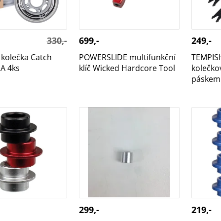
330,-
699,-
249,-
kolečka Catch
POWERSLIDE multifunkční
TEMPISH
A 4ks
klíč Wicked Hardcore Tool
kolečko
páskem 
IDE spacer 8 mm
BASE spacer 8 mm 8-pack
POWERS
n
mm 8-p
299,-
219,-