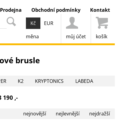
Prodejna
Obchodní podmínky
Kontakt
Kč
EUR
měna
můj účet
košík
kové brusle
PER
K2
KRYPTONICS
LABEDA
SEDCO
SULOV
TEMPISH
TRULY
3 190 ,-
nejnovější
nejlevnější
nejdražší