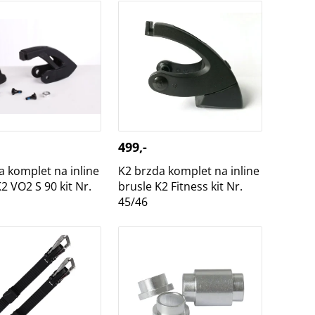
a komplet na inline
K2 brzda komplet na inline
2 VO2 S 90 kit Nr.
brusle K2 Fitness kit Nr.
45/46
499,-
a komplet na inline
K2 brzda komplet na inline
2 VO2 S 90 kit Nr.
brusle K2 Fitness kit Nr.
45/46
 přezky na
TEMPISH spacer 10,15/16,5
vé brusle kovové s
mm 8 ks + vymezovací
- set 2 ks
podložky 16 ks - vnitřní
průměr 6 mm