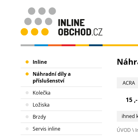
Náhra
Inline
Náhradní díly a
příslušenství
ACRA
Kolečka
MARS
15 ,-
WHEEL
Ložiska
ihned 
Brzdy
Servis inline
ÚVOD
\
I