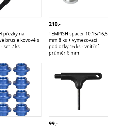
210,-
 přezky na
TEMPISH spacer 10,15/16,5
vé brusle kovové s
mm 8 ks + vymezovací
- set 2 ks
podložky 16 ks - vnitřní
průměr 6 mm
LIDE spacer ALU 8
RAPTOR X T klíč pro servis
ack
kolečkových bruslí
99,-