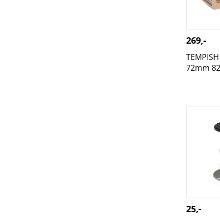
269,-
TEMPISH 
72mm 82
POWERSL
Precisio
25,-