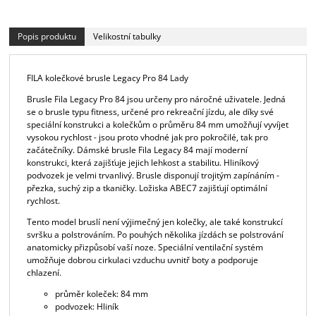
Popis produktu
Velikostní tabulky
FILA kolečkové brusle Legacy Pro 84 Lady
Brusle Fila Legacy Pro 84 jsou určeny pro náročné uživatele. Jedná
se o brusle typu fitness, určené pro rekreační jízdu, ale díky své
speciální konstrukci a kolečkům o průměru 84 mm umožňují vyvíjet
vysokou rychlost - jsou proto vhodné jak pro pokročilé, tak pro
začátečníky. Dámské brusle Fila Legacy 84 mají moderní
konstrukci, která zajišťuje jejich lehkost a stabilitu. Hliníkový
podvozek je velmi trvanlivý. Brusle disponují trojitým zapínáním -
přezka, suchý zip a tkaničky. Ložiska ABEC7 zajišťují optimální
rychlost.
Tento model bruslí není výjimečný jen kolečky, ale také konstrukcí
svršku a polstrováním. Po pouhých několika jízdách se polstrování
anatomicky přizpůsobí vaší noze. Speciální ventilační systém
umožňuje dobrou cirkulaci vzduchu uvnitř boty a podporuje
chlazení.
průměr koleček: 84 mm
podvozek: Hliník