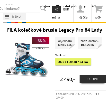
Prodejna
Obchodní podmínky
Kontakt
Kč
EUR
MENU
měna
můj účet
košík
FILA kolečkové brusle Legacy Pro 84 Lady
-38 %
objednám
zboží dostanu
DNES 6.8.
10.8.2026
3 999,-
Velikost:
UK 5 / EUR 38 / 24 cm
2 490,-
KOUPIT
Cena bez DPH 21%:
2 057,85
| PID
27400