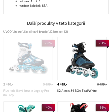
ložiska: ABEC7
tvrdost koleček: 83A
Další produkty v této kategorii
ÚVOD
\
Inline
\
Kolečkové brusle
\
Dámské
(12)
FILA kolečkové brusle Legacy Pro
K2 Alexis 84 BOA Teal/White
-38%
-31%
84 Lady
2 490,-
3 999,-
4 499,-
6 499,-
FILA kolečkové brusle Legacy Pro
K2 Alexis 84 BOA Teal/White
84 Lady
K2 Alexis 84 PRO Green
K2 TRIO LT 100 W
-40%
-36%