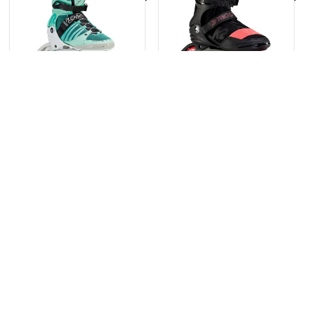
3 499,-
5 799,-
3 999,-
6 290,-
K2 Alexis 84 PRO Green
K2 TRIO LT 100 W
strana:
1
2
3
SPORT 15 - teamové sporty florbal, hokej, hokejbal &
fitness
- specializovaný sortiment prodejny
SPORT 15
Výpis z živnost. rejstříku ŽÚ Magistrátu města České Budějovice
Ž/753/2016/ABa/1010403/3
© 2007 - 2026
KUPA
DESIGN
&
EDGERING
E-SHOP