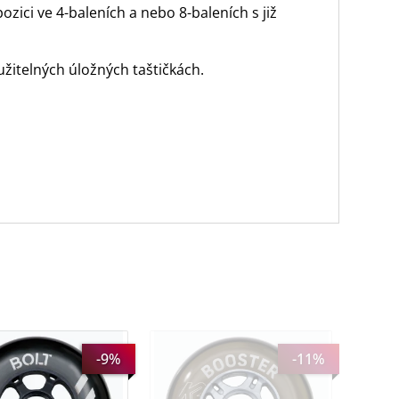
zici ve 4-baleních a nebo 8-baleních s již
žitelných úložných taštičkách.
čka Urban Bolt
K2 kolečka Booster 84mm
-9%
-11%
90A 4-Pack
/ 82A 4-Pack