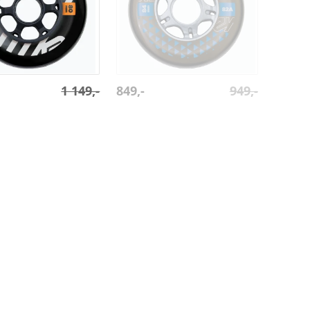
1 149,-
849,-
949,-
čka Urban Bolt
K2 kolečka Booster 84mm
90A 4-Pack
/ 82A 4-Pack
.
7
>
rodejny
SPORT 15
© 2007 - 2026