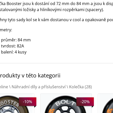
čka Booster jsou k dostání od 72 mm do 84 mm a jsou k dispo
stalovanými ložisky a hliníkovými rozpěrkami (spacery).
hny tyto sady kol se k vám dostanou v cool a opakovaně pou
metry:
průměr: 84 mm
tvrdost: 82A
balení: 4 kusy
produkty v této kategorii
nline
\
Náhradní díly a příslušenství
\
Kolečka
(28)
ka Booster 80mm
K2 kolečka Bolt 90mm /
K2 kole
-10%
-20%
ack
85A 8 ks + spacery a
80mm / 
ložiska ILQ-9