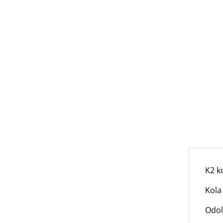
K2 k
Kola
Odol