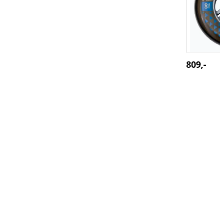
809,-
K2 koleč
/ 82A 4-P
SPORT 15 - teamové sporty florb
Výpis z živnost. rejstříku ŽÚ Magistrátu 