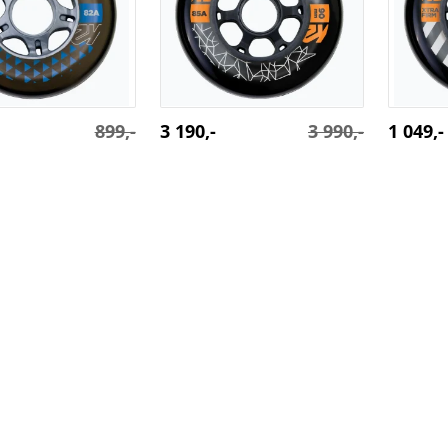
899,-
3 190,-
3 990,-
1 049,-
ka Booster 80mm
K2 kolečka Bolt 90mm /
K2 kole
ack
85A 8 ks + spacery a
80mm / 
ložiska ILQ-9
strana:
1
2
3
.
al, hokej, hokejbal & fitness
- specializovaný sortiment p
města České Budějovice Ž/753/2016/ABa/1010403/3