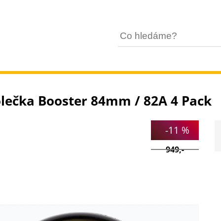
olečka Booster 84mm / 82A 4 Pack
-11 %
949,-