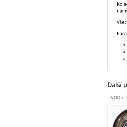
Kole
nain
Všec
Para
Další 
ÚVOD
\
I
K2 koleč
/ 82A 4-P